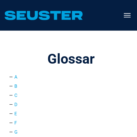
Glossar
A
B
C
D
E
F
G